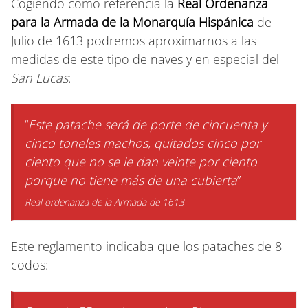
Cogiendo como referencia la
Real Ordenanza
para la Armada de la Monarquía Hispánica
de
Julio de 1613 podremos aproximarnos a las
medidas de este tipo de naves y en especial del
San Lucas
:
“
Este patache será de porte de cincuenta y
cinco toneles machos, quitados cinco por
ciento que no se le dan veinte por ciento
porque no tiene más de una cubierta
”
Real ordenanza de la Armada de 1613
Este reglamento indicaba que los pataches de 8
codos: