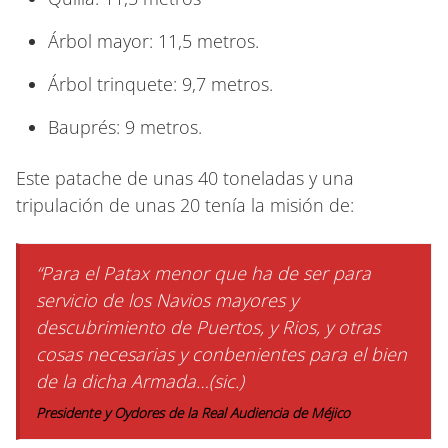
Árbol mayor: 11,5 metros.
Árbol trinquete: 9,7 metros.
Bauprés: 9 metros.
Este patache de unas 40 toneladas y una
tripulación de unas 20 tenía la misión de:
“Para el Patax menor que ha de ser para
servicio de los Navios mayores y
descubrimiento de Puertos, y Rios, y otras
cosas necesarias y conbenientes para el bien
de la dicha Armada…(sic.)
Presidente y Oydores de la Real Audiencia de Méjico