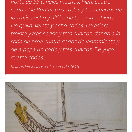
Porte de 55 toneles machos. Plan, cuatro
codos. De Puntal, tres codos y tres cuartos de
los más ancho y allí ha de tener la cubierta.
De quilla, veinte y ocho codos. De eslora,
treinta y tres codos y tres cuartos, dando a la
roda de proa cuatro codos de lanzamiento y
de a popa un codo y tres cuartos. De yugo,
cuatro codos….
Real ordenanza de la Armada de 1613