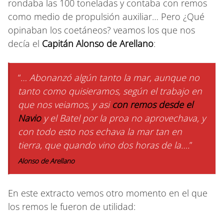
rondaba las 100 toneladas y contaba con remos
como medio de propulsión auxiliar… Pero ¿Qué
opinaban los coetáneos? veamos los que nos
decía el
Capitán Alonso de Arellano
:
“
… Abonanzó algún tanto la mar, aunque no
tanto como quisieramos, según el trabajo en
que nos veiamos, y asi
con remos desde el
Navio
y el Batel por la proa no aprovechava, y
con todo esto nos echava la mar tan en
tierra, que quando vino dos horas de la….
”
Alonso de Arellano
En este extracto vemos otro momento en el que
los remos le fueron de utilidad: