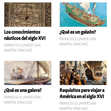
Los conocimientos
¿Qué es un galeón?
náuticos del siglo XVI
FRANCISCO JAVIER SAN
MARTÍN SÁNCHEZ
FRANCISCO JAVIER SAN
MARTÍN SÁNCHEZ
¿Qué es una galera?
Requisitos para viajar a
América en el siglo XVI
FRANCISCO JAVIER SAN
MARTÍN SÁNCHEZ
FRANCISCO JAVIER SAN
MARTÍN SÁNCHEZ