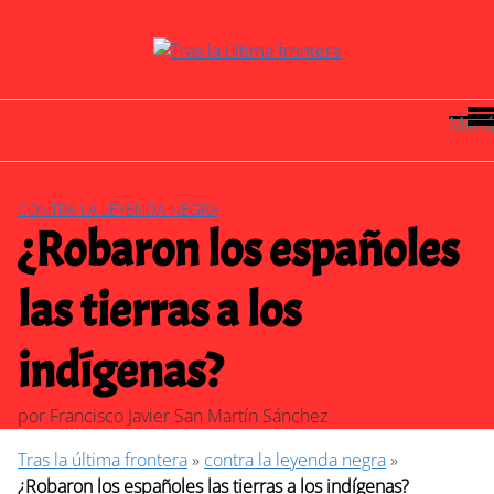
Saltar
al
contenido
Menú
CONTRA LA LEYENDA NEGRA
¿Robaron los españoles
las tierras a los
indígenas?
por
Francisco Javier San Martín Sánchez
Tras la última frontera
»
contra la leyenda negra
»
¿Robaron los españoles las tierras a los indígenas?