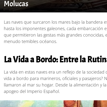
Molucas
Las naves que surcaron los mares bajo la bandera es
hasta los imponentes galeones, cada embarcación era
que permitieron las gestas más grandes conocidas, ex
menudo temibles océanos.
La Vida a Bordo: Entre la Ruti
La vida en estas naves era un reflejo de la sociedad
vida a bordo para marineros, oficiales y pasajeros? N
llamaron al mar su hogar. Desde la alimentación y la 
apogeo del Imperio Español.