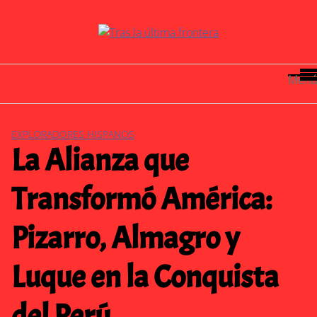
Saltar
al
contenido
Menú
EXPLORADORES HISPANOS
La Alianza que
Transformó América:
Pizarro, Almagro y
Luque en la Conquista
del Perú