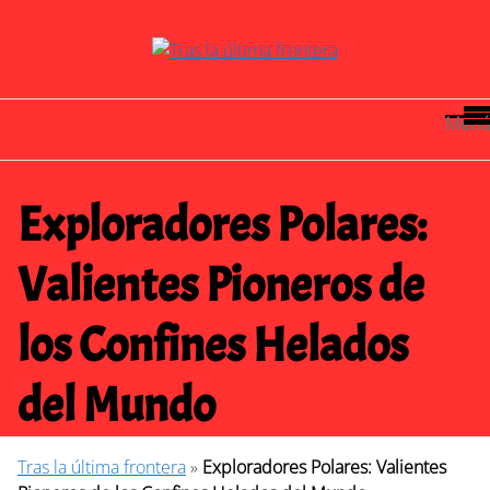
Saltar
al
contenido
Menú
Exploradores Polares:
Valientes Pioneros de
los Confines Helados
del Mundo
Tras la última frontera
»
Exploradores Polares: Valientes