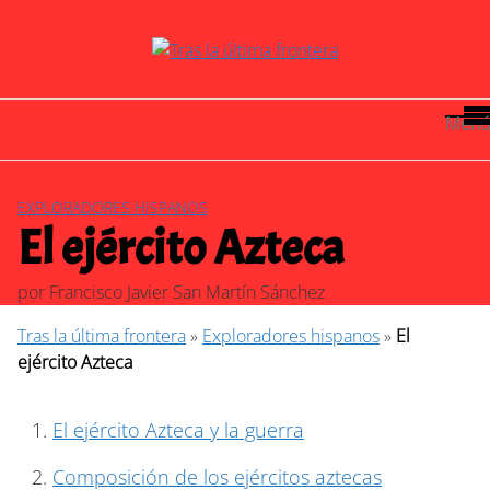
Saltar
al
contenido
Menú
EXPLORADORES HISPANOS
El ejército Azteca
por
Francisco Javier San Martín Sánchez
Tras la última frontera
»
Exploradores hispanos
»
El
ejército Azteca
El ejército Azteca y la guerra
Composición de los ejércitos aztecas