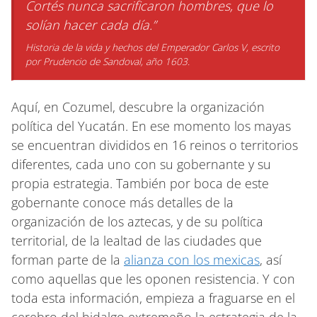
Cortés nunca sacrificaron hombres, que lo
solían hacer cada día.”
Historia de la vida y hechos del Emperador Carlos V,
escrito
por Prudencio de Sandoval, año 1603
.
Aquí, en Cozumel, descubre la organización
política del Yucatán. En ese momento los mayas
se encuentran divididos en 16 reinos o territorios
diferentes, cada uno con su gobernante y su
propia estrategia. También por boca de este
gobernante conoce más detalles de la
organización de los aztecas, y de su política
territorial, de la lealtad de las ciudades que
forman parte de la
alianza con los mexicas
, así
como aquellas que les oponen resistencia. Y con
toda esta información, empieza a fraguarse en el
cerebro del hidalgo extremeño la estrategia de la