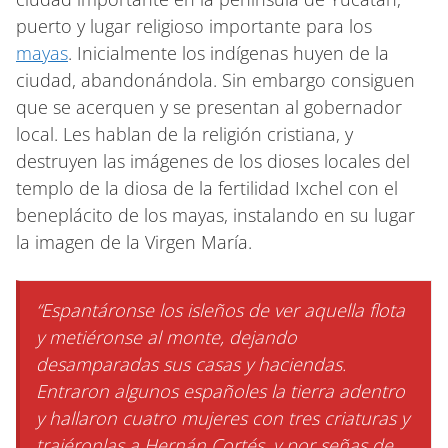
puerto y lugar religioso importante para los
mayas
. Inicialmente los indígenas huyen de la
ciudad, abandonándola. Sin embargo consiguen
que se acerquen y se presentan al gobernador
local. Les hablan de la religión cristiana, y
destruyen las imágenes de los dioses locales del
templo de la diosa de la fertilidad Ixchel con el
beneplácito de los mayas, instalando en su lugar
la imagen de la Virgen María.
“Espantáronse los isleños de ver aquella flota
y metiéronse al monte, dejando
desamparadas sus casas y haciendas.
Entraron algunos españoles la tierra adentro
y hallaron cuatro mujeres con tres criaturas y
trajéronlas a Hernán Cortés, y por señas de