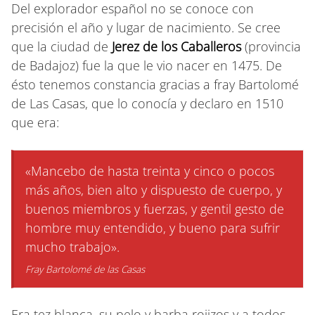
Del explorador español no se conoce con
precisión el año y lugar de nacimiento. Se cree
que la ciudad de
Jerez de los Caballeros
(provincia
de Badajoz) fue la que le vio nacer en 1475. De
ésto tenemos constancia gracias a fray Bartolomé
de Las Casas, que lo conocía y declaro en 1510
que era:
«Mancebo de hasta treinta y cinco o pocos
más años, bien alto y dispuesto de cuerpo, y
buenos miembros y fuerzas, y gentil gesto de
hombre muy entendido, y bueno para sufrir
mucho trabajo».
Fray Bartolomé de las Casas
Era tez blanca, su pelo y barba rojizos y a todos