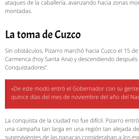
ataques de la caballería, avanzando hacia zonas mo
montadas.
La toma de Cuzco
Sin obstáculos, Pizarro marchó hacia Cuzco el 15 de
Carmenca (hoy Santa Ana) y descendiendo después p
Conquistadores”.
«De este modo entró el Gobernador con su gente en
quince días del mes de noviembre del año del Nac
La conquista de la ciudad no fue difícil. Pizarro en
una campaña tan larga en una región tan alejada de 
supervivientes de las panacas consideraban a los es