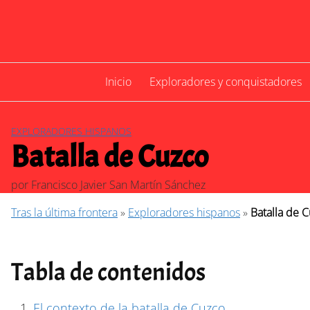
Saltar
al
contenido
Inicio
Exploradores y conquistadores
EXPLORADORES HISPANOS
Batalla de Cuzco
por
Francisco Javier San Martín Sánchez
Tras la última frontera
»
Exploradores hispanos
»
Batalla de 
Tabla de contenidos
El contexto de la batalla de Cuzco