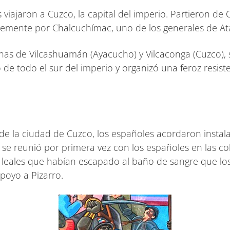
 viajaron a Cuzco, la capital del imperio. Partieron d
lemente por Chalcuchímac, uno de los generales de At
nas de Vilcashuamán (Ayacucho) y Vilcaconga (Cuzco), s
de todo el sur del imperio y organizó una feroz resist
de la ciudad de Cuzco, los españoles acordaron instal
se reunió por primera vez con los españoles en las col
les que habían escapado al baño de sangre que los at
apoyo a Pizarro.