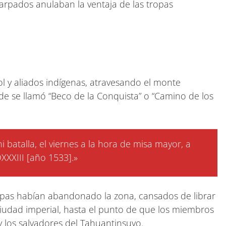
arpados anulaban la ventaja de las tropas
l y aliados indígenas, atravesando el monte
 se llamó “Beco de la Conquista” o “Camino de los
batalla, el viernes a la hora de misa mayor, a
XXXIII [año 1533].»
ualpas habían abandonado la zona, cansados de librar
ciudad imperial, hasta el punto de que los miembros
 los salvadores del Tahuantinsuyo.