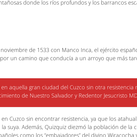
ntañosas donde los ríos profundos y los barrancos esc
 noviembre de 1533 con Manco Inca, el ejército españo
or un camino que conducía a un arroyo que más tarde
 aquella gran ciudad del Cuzco sin otra resistencia ni 
imiento de Nuestro Salvador y Redentor Jesucristo MD
tró en Cuzco sin encontrar resistencia, ya que los atah
la suya. Además, Quizquiz diezmó la población de la 
pañoles como los “embajadores” del divino Wiracocha y