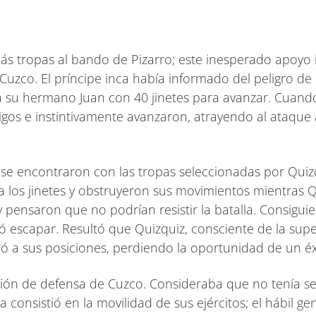
s tropas al bando de Pizarro; este inesperado apoyo i
Cuzco. El príncipe inca había informado del peligro de 
a su hermano Juan con 40 jinetes para avanzar. Cuando 
os e instintivamente avanzaron, atrayendo al ataque a 
e encontraron con las tropas seleccionadas por Quizq
a los jinetes y obstruyeron sus movimientos mientras 
y pensaron que no podrían resistir la batalla. Consigui
 escapar. Resultó que Quizquiz, consciente de la supe
iró a sus posiciones, perdiendo la oportunidad de un é
ión de defensa de Cuzco. Consideraba que no tenía sent
 consistió en la movilidad de sus ejércitos; el hábil ge