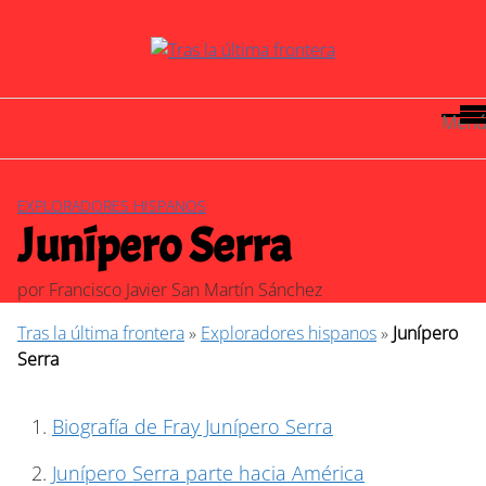
Saltar
al
contenido
Menú
EXPLORADORES HISPANOS
Junípero Serra
por
Francisco Javier San Martín Sánchez
Tras la última frontera
»
Exploradores hispanos
»
Junípero
Serra
Biografía de Fray Junípero Serra
Junípero Serra parte hacia América