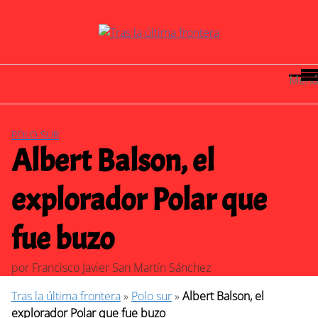
Saltar
al
contenido
Menú
POLO SUR
Albert Balson, el
explorador Polar que
fue buzo
por
Francisco Javier San Martín Sánchez
Tras la última frontera
»
Polo sur
»
Albert Balson, el
explorador Polar que fue buzo