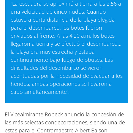
“La escuadra se aproximó a tierra a las 2:56 a
una velocidad de cinco nudos. Cuando
estuvo a corta distancia de la playa elegida
para el desembarco, los botes fueron
enviados al frente. A las 4:20 a.m. los botes
llegaron a tierra y se efectuó el desembarco…
la playa era muy estrecha y estaba
continuamente bajo fuego de obuses. Las
dificultades del desembarco se vieron
acentuadas por la necesidad de evacuar a los
heridos; ambas operaciones se llevaron a
cabo simultáneamente”.
El Vicealmirante Robeck anunció la concesión de
las más selectas condecoraciones, siendo una de
estas para el Contramaestre Albert Balson.