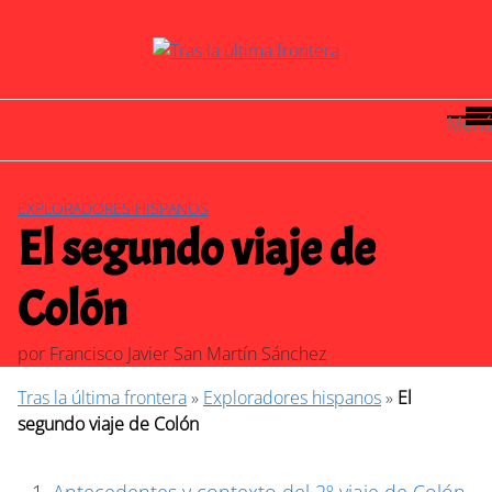
Saltar
al
contenido
Menú
EXPLORADORES HISPANOS
El segundo viaje de
Colón
por
Francisco Javier San Martín Sánchez
Tras la última frontera
»
Exploradores hispanos
»
El
segundo viaje de Colón
Antecedentes y contexto del 2º viaje de Colón