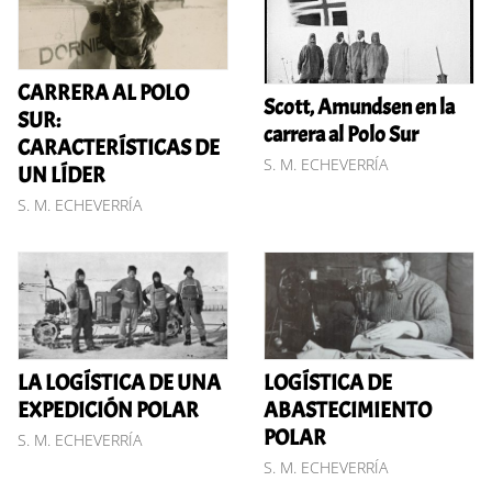
CARRERA AL POLO
Scott, Amundsen en la
SUR:
carrera al Polo Sur
CARACTERÍSTICAS DE
S. M. ECHEVERRÍA
UN LÍDER
S. M. ECHEVERRÍA
LA LOGÍSTICA DE UNA
LOGÍSTICA DE
EXPEDICIÓN POLAR
ABASTECIMIENTO
POLAR
S. M. ECHEVERRÍA
S. M. ECHEVERRÍA